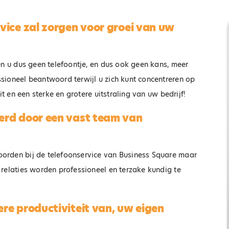
vragen van uw klanten
aties altijd te woord gestaan
beantwoorden, een gespr
r een van onze telefonistes
vice zal zorgen voor groei van uw
direct doorverbinden, inf
der tussenkomst van
verstrekken over uw prod
puters en keuzemenu
Zakelijke
Receptie
en diensten. Uw klant is e
ernis! Wij zorgen en u scoort!
en u dus geen telefoontje, en dus ook geen kans, meer
dienstverlening
tevreden klant!
Uw receptie altijd bezet 
sioneel beantwoord terwijl u zich kunt concentreren op
Uw bedrijf ALTIJD
uw medewerkers altijd
it en een sterke en grotere uitstraling van uw bedrijf!
ereikbaar, ook wanneer
bereikbaar.
w medewerkers te druk
erd door een vast team van
zijn!
orden bij de telefoonservice van Business Square maar
 relaties worden professioneel en terzake kundig te
re productiviteit van, uw eigen