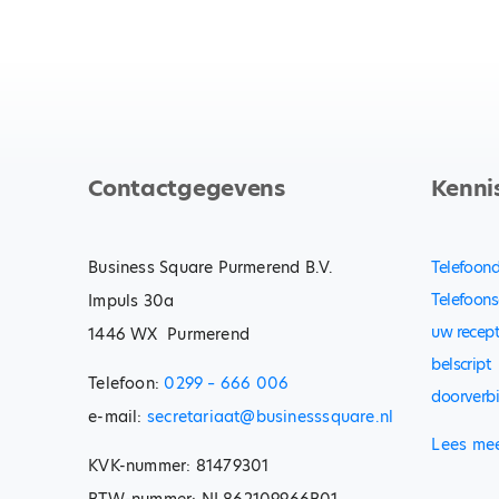
Contactgegevens
Kenni
Business Square Purmerend B.V.
Telefoond
Telefoons
Impuls 30a
uw recept
1446 WX Purmerend
belscript
Telefoon:
0299 – 666 006
doorverb
e-mail:
secretariaat@businesssquare.nl
Lees me
KVK-nummer: 81479301