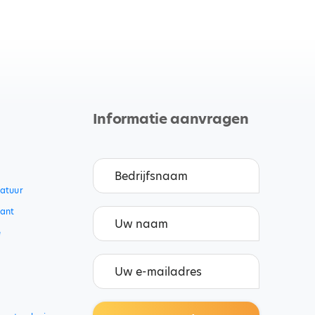
Informatie aanvragen
catuur
ant
e
i