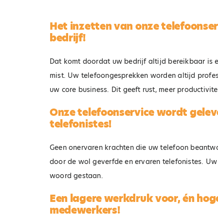
rel
doo
Het inzetten van onze telefoonser
zon
bedrijf!
com
MKB
erg
Dat komt doordat uw bedrijf altijd bereikbaar is 
Uw bedrijf ALTIJD
mist. Uw telefoongesprekken worden altijd profes
bereikbaar, ook wanneer
uw core business. Dit geeft rust, meer productivite
b
uw medewerkers te druk
u
zijn!
Onze telefoonservice wordt gelev
telefonistes!
Geen onervaren krachten die uw telefoon beantwo
door de wol geverfde en ervaren telefonistes. Uw
woord gestaan.
Een lagere werkdruk voor, én hoge
medewerkers!