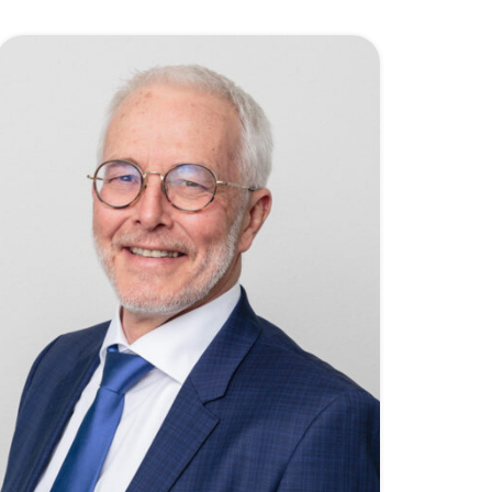
uw nieuwe afspraken,
ek
onderhouden de bestaande en
ormatie
verwerken de gegevens van uw
ucten
klanten in uw agenda en/of CRM
Accountant
en
systeem. Leuker kunnen wij het
niet maken, wel………!
en
Uw bedrijf ALTIJD
bereikbaar, U en uw
klanten kunnen op ons
rekenen!