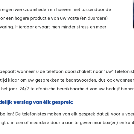
n eigen werkzaamheden en hoeven niet tussendoor de
oor een hogere productie van uw vaste (en duurdere)
aring. Hierdoor ervaart men minder stress en meer
! U bepaalt wanneer u de telefoon doorschakelt naar “uw” telefoni
ltijd klaar om uw gesprekken te beantwoorden, dus ook wanneer 
et jaar. 24/7 telefonische bereikbaarheid van uw bedrijf binne
delijk verslag van élk gesprek:
bellen! De telefonistes maken van elk gesprek dat zij voor u voe
gt u in een of meerdere door u aan te geven mailbox(en) en kunt