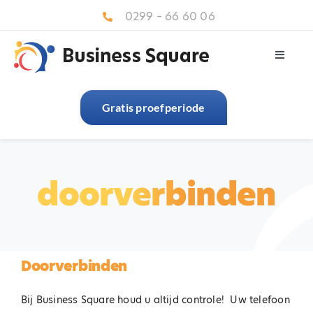
Ga
0299 – 66 60 06
naar
inhoud
Toggle
Navigat
Home
Gratis proefperiode
Over ons
Diensten
doorverbinden
Brancheoplossingen
Referenties
Contact
Doorverbinden
Bij Business Square houd u altijd controle! Uw telefoon