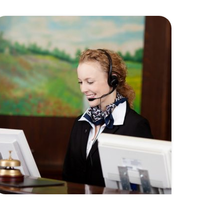
uw nieuwe afspraken,
ek
onderhouden de bestaande en
ormatie
verwerken de gegevens van uw
ucten
klanten in uw agenda en/of CRM
Accountant
en
systeem. Leuker kunnen wij het
niet maken, wel………!
en
Uw bedrijf ALTIJD
bereikbaar, U en uw
klanten kunnen op ons
rekenen!