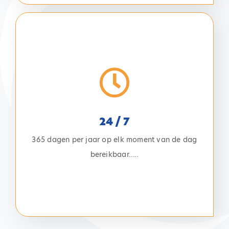
24 / 7
met de 24/7 service van Business Square. Altijd
telefonisch bereikbaar, dus ook op zon- en
feestdagen en midden in de nacht, Business
24 / 7
Square regelt het voor u. Wij zorgen voor uw
365 dagen per jaar op elk moment van de dag
nooddienst, servicedienst, calamiteitendienst etc.
bereikbaar…..