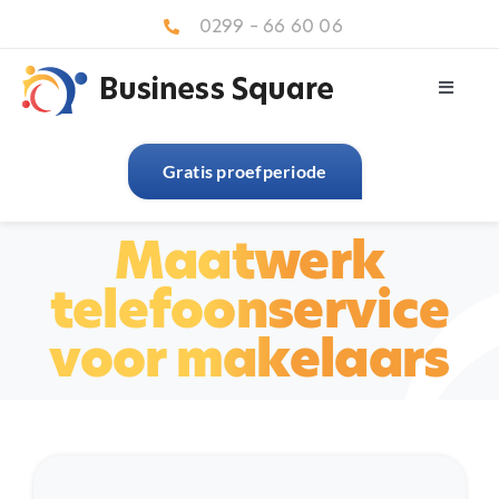
Ga
0299 – 66 60 06
naar
inhoud
Toggle
Navigat
Home
Gratis proefperiode
Over ons
Maatwerk
Diensten
telefoonservice
Brancheoplossingen
voor makelaars
Referenties
Contact