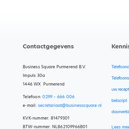
Contactgegevens
Kenni
Business Square Purmerend B.V.
Telefoond
Impuls 30a
Telefoons
1446 WX Purmerend
uw recept
Telefoon:
0299 – 666 006
belscript
e-mail:
secretariaat@businesssquare.nl
doorverb
KVK-nummer: 81479301
BTW-nummer: NL862109966B01
Lees me