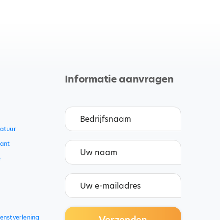
Informatie aanvragen
catuur
ant
e
i
enstverlening