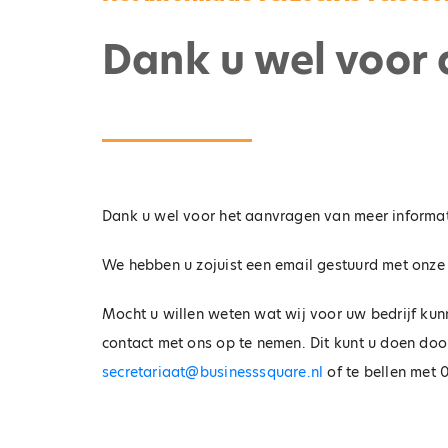
rel
Dank u wel voor 
doo
zon
com
MKB
erg
Uw bedrijf ALTIJD
bereikbaar, ook wanneer
b
uw medewerkers te druk
u
Dank u wel voor het aanvragen van meer informat
zijn!
We hebben u zojuist een email gestuurd met onze i
Mocht u willen weten wat wij voor uw bedrijf kunn
contact met ons op te nemen. Dit kunt u doen door
secretariaat@businesssquare.nl
of te bellen met