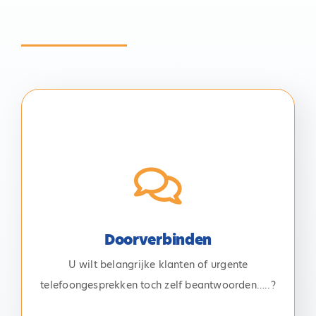
Doorverbinden
Dat kan met onze doorverbind service. Wij
verbinden binnenkomende telefoongesprekken,
wanneer gewenst, direct door aan de juiste
contactpersoon wanneer deze aan de door
Doorverbinden
gestelde criteria voldoen. Zo heeft u optimale
U wilt belangrijke klanten of urgente
controle en blijft u, wanneer het echt nodig is, ook
telefoongesprekken toch zelf beantwoorden…..?
persoonlijk bereikbaar voor uw relaties.