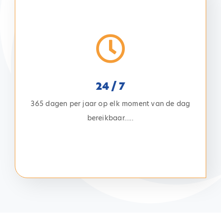
24 / 7
met de 24/7 service van Business Square. Altijd
telefonisch bereikbaar, dus ook op zon- en
feestdagen en midden in de nacht, Business
24 / 7
Square regelt het voor u. Wij zorgen voor uw
365 dagen per jaar op elk moment van de dag
nooddienst, servicedienst, calamiteitendienst etc.
bereikbaar…..